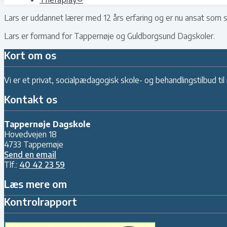
Lars er uddannet lærer med 12 års erfaring og er nu ansat som 
Lars er formand for Tappernøje og Guldborgsund Dagskoler.
Kort om os
Vi er et privat, socialpædagogisk skole- og behandlingstilbud t
Kontakt os
Tappernøje Dagskole
Hovedvejen 18
4733 Tappernøje
Send en email
Tlf.:
40 42 23 59
Læs mere om
Kontrolrapport