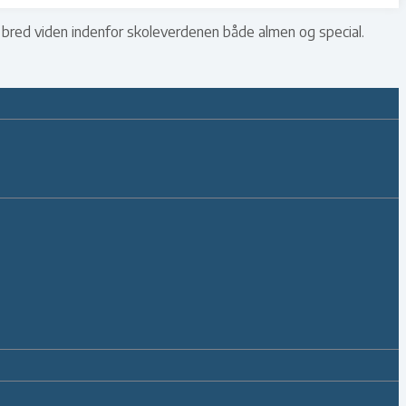
n bred viden indenfor skoleverdenen både almen og special.