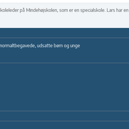
skoleleder på Mindehøjskolen, som er en specialskole. Lars har e
il normaltbegavede, udsatte børn og unge