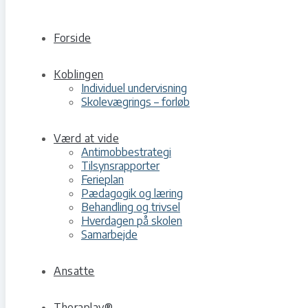
Forside
Koblingen
Individuel undervisning
Skolevægrings – forløb
Værd at vide
Antimobbestrategi
Tilsynsrapporter
Ferieplan
Pædagogik og læring
Behandling og trivsel
Hverdagen på skolen
Samarbejde
Ansatte
Theraplay®