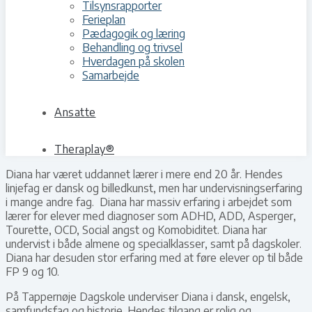
Tilsynsrapporter
Ferieplan
Pædagogik og læring
Behandling og trivsel
Hverdagen på skolen
Samarbejde
Ansatte
Theraplay®
Diana har været uddannet lærer i mere end 20 år. Hendes
linjefag er dansk og billedkunst, men har undervisningserfaring
i mange andre fag. Diana har massiv erfaring i arbejdet som
lærer for elever med diagnoser som ADHD, ADD, Asperger,
Tourette, OCD, Social angst og Komobiditet. Diana har
undervist i både almene og specialklasser, samt på dagskoler.
Diana har desuden stor erfaring med at føre elever op til både
FP 9 og 10.
På Tappernøje Dagskole underviser Diana i dansk, engelsk,
samfundsfag og historie. Hendes tilgang er rolig og